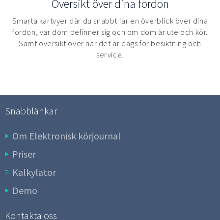
Översikt över dina fordon
Smarta kartvyer där du snabbt får en överblick över dina
fordon, var dom befinner sig och om dom är ute och kör.
Samt översikt över när det är dags för besiktning och
service.
Snabblänkar
Om Elektronisk körjournal
Priser
Kalkylator
Demo
Kontakta oss