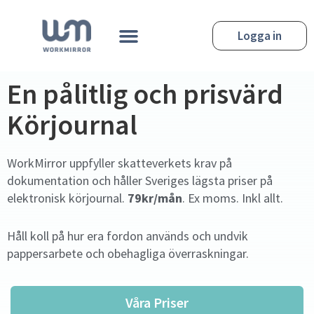
Hoppa
till
Meny
Logga in
innehåll
En pålitlig och prisvärd
Körjournal
WorkMirror uppfyller skatteverkets krav på
dokumentation och håller Sveriges lägsta priser på
elektronisk körjournal.
79kr/mån
. Ex moms. Inkl allt.
Håll koll på hur era fordon används och undvik
pappersarbete och obehagliga överraskningar.
Våra Priser