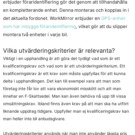
erbjuder föraridentifiering gör det genom att tillhandahålla
en kompletterande enhet. Denna monteras och kopplas in i
det aktuella fordonet. WorkMirror erbjuder en
GPS-enhet
som har inbyggd föraridentifiering
, vilket gör att du slipper
montera två enheter i varje bil.
Vilka utvärderingskriterier är relevanta?
Viktigt i en upphandling är att göra det tydligt vad som är ett
kvalificeringskrav och vad som är ett utvärderingskriterium. Ett
kvalificeringskrav är ett krav som måste uppfyllas för att kunna
delta i upphandlingen. Det kan till exempel vara att man som
företag inte får lov att vara ekonomiskt misskött och att man
innehar en F-Skattsedel. Man kan även behöva nå upp till vissa
omsättningskrav. Ibland finns även krav på att man ska ha utfört
liknande uppdrag tidigare. Uppfyller man ej kvalificeringskrav kan
man heller inte bli anbudsgivare.
Utvärderingskriterier används när man inte använder lägsta pris