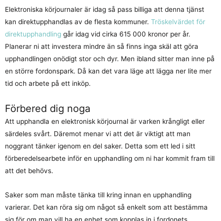
Elektroniska körjournaler är idag så pass billiga att denna tjänst
kan direktupphandlas av de flesta kommuner.
Tröskelvärdet för
direktupphandling
går idag vid cirka 615 000 kronor per år.
Planerar ni att investera mindre än så finns inga skäl att göra
upphandlingen onödigt stor och dyr. Men ibland sitter man inne på
en större fordonspark. Då kan det vara läge att lägga ner lite mer
tid och arbete på ett inköp.
Förbered dig noga
Att upphandla en elektronisk körjournal är varken krångligt eller
särdeles svårt. Däremot menar vi att det är viktigt att man
noggrant tänker igenom en del saker. Detta som ett led i sitt
förberedelsearbete inför en upphandling om ni har kommit fram till
att det behövs.
Saker som man måste tänka till kring innan en upphandling
varierar. Det kan röra sig om något så enkelt som att bestämma
sig för om man vill ha en enhet som kopplas in i fordonets