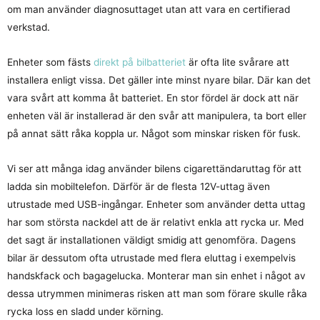
om man använder diagnosuttaget utan att vara en certifierad
verkstad.
Enheter som fästs
direkt på bilbatteriet
är ofta lite svårare att
installera enligt vissa. Det gäller inte minst nyare bilar. Där kan det
vara svårt att komma åt batteriet. En stor fördel är dock att när
enheten väl är installerad är den svår att manipulera, ta bort eller
på annat sätt råka koppla ur. Något som minskar risken för fusk.
Vi ser att många idag använder bilens cigarettändaruttag för att
ladda sin mobiltelefon. Därför är de flesta 12V-uttag även
utrustade med USB-ingångar. Enheter som använder detta uttag
har som största nackdel att de är relativt enkla att rycka ur. Med
det sagt är installationen väldigt smidig att genomföra. Dagens
bilar är dessutom ofta utrustade med flera eluttag i exempelvis
handskfack och bagagelucka. Monterar man sin enhet i något av
dessa utrymmen minimeras risken att man som förare skulle råka
rycka loss en sladd under körning.