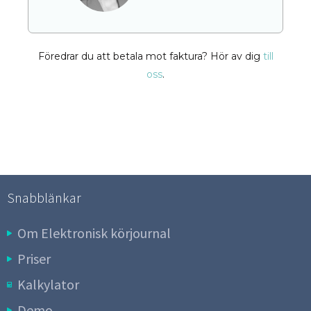
Föredrar du att betala mot faktura? Hör av dig
till
oss
.
Snabblänkar
Om Elektronisk körjournal
Priser
Kalkylator
Demo