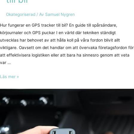
Okategoriserad
/ Av
Samuel Nygren
Hur fungerar en GPS tracker till bil? En guide till spårsändare,
körjournaler och GPS puckar I en värld där tekniken ständigt
utvecklas har behovet av att hålla koll på våra fordon blivit allt
viktigare. Oavsett om det handlar om att övervaka företagsfordon för
att effektivisera logistiken eller att bara ha sinnesro genom att veta
var …
Läs mer »
Varför
en
Elektronisk
Körjournal
är
Guld