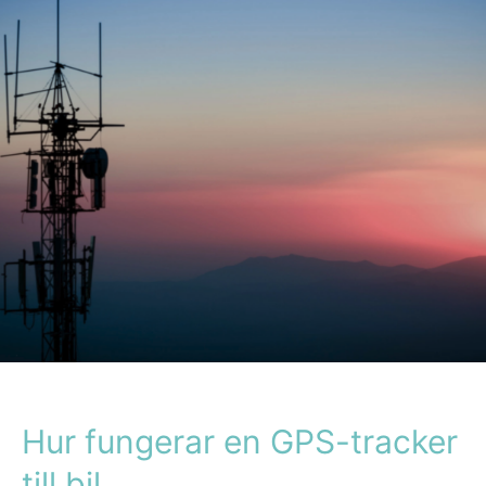
GPS-
tracker
till
bil
Hur fungerar en GPS-tracker
till bil