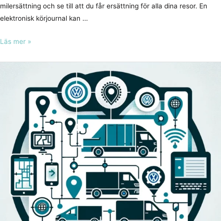
milersättning och se till att du får ersättning för alla dina resor. En
elektronisk körjournal kan …
Läs mer »
Integrera
körjournalen
med
ett
Fleet
Management-
System