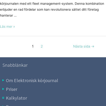
körjournalen med ett fleet management-system. Denna kombination
erbjuder en rad fördelar som kan revolutionera sättet ditt företag
hanterar …
Läs mer »
1
2
Nästa sida
→
Snabblänkar
Om Elektronisk körjournal
Priser
Kalkylator